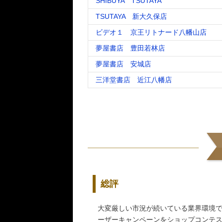
SHIBUYA TSUTAYA
TSUTAYA 新大久保店
ビデオ１ 京王リトナード八幡山店
夢屋書店 豊田若林店
夢屋書店 安城店
三洋堂書店 近江八幡店
総評
大変厳しい市況が続いている業界環境
ーザーキャンペーンをショップコンテ