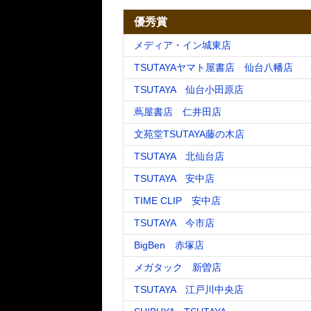
優秀賞
メディア・イン城東店
TSUTAYAヤマト屋書店 仙台八幡店
TSUTAYA 仙台小田原店
蔦屋書店 仁井田店
文苑堂TSUTAYA藤の木店
TSUTAYA 北仙台店
TSUTAYA 安中店
TIME CLIP 安中店
TSUTAYA 今市店
BigBen 赤塚店
メガタック 新曽店
TSUTAYA 江戸川中央店