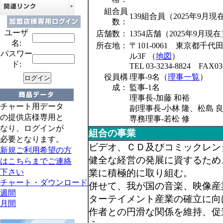
組合員
139組合員（2025年9月現
数：
ユーザ
店舗数：
1354店舗（2025年9月現
名:
所在地：
〒101-0061 東京都千代
パスワー
ル3F （
地図
）
ド:
TEL 03-3234-8824 FAX03-
役員構
理事-9名（
理事一覧
）
成：
監事-1名
理事長-加藤 和裕
チャート用データ
副理事長-小林 隆、松島 
の提供店様専用と
専務理事-若松 修
なり、ログインが
組合の事業
必要となります。
ビデオ、ＣＤ及びコミックレン
新規ご利用希望の方
健全な経営の発展に資するため
はこちらまでご連絡
下さい
業に積極的に取り組む。
チャート・ダウンロード
併せて、我が国の音楽、映像産
週間
ターテイメント産業の確立に向
月間
作者との円滑な関係を維持、促