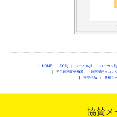
｜
HOME
｜
DC賞
｜
マーベル賞
｜
ローガン賞
｜
学生映画宣伝局賞
｜
映画感想文コン
｜
推奨作品
｜
各種ツ
協賛メ