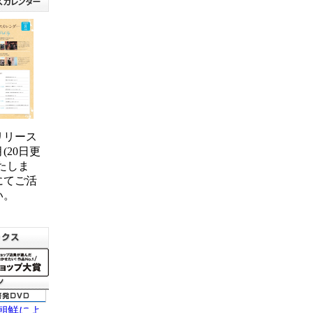
リリース
(20日更
たしま
にてご活
い。
朝鮮によ