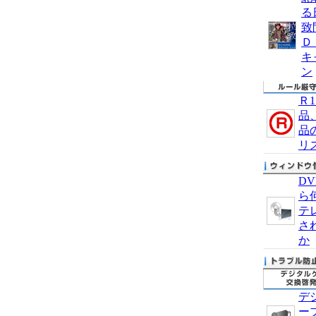
る
致
Ｄ
キ
ン
Ｒ
品
品
リ
D
ら
テ
さ
か
デ
ー