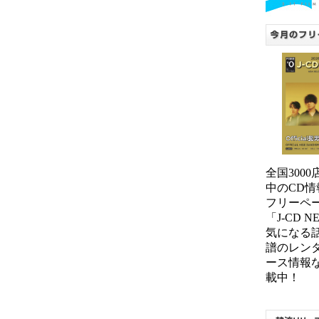
全国300
中のCD情
フリーペ
「J-CD 
気になる
譜のレン
ース情報
載中！