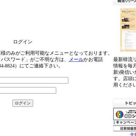
ログイン
店様のみがご利用可能なメニューとなっております。
「パスワード」がご不明な方は、
メール
か
お電話
最新韓流
34-8824）
にてご連絡下さい。
情報を毎月
新)発信い
す。店頭
用くださ
北