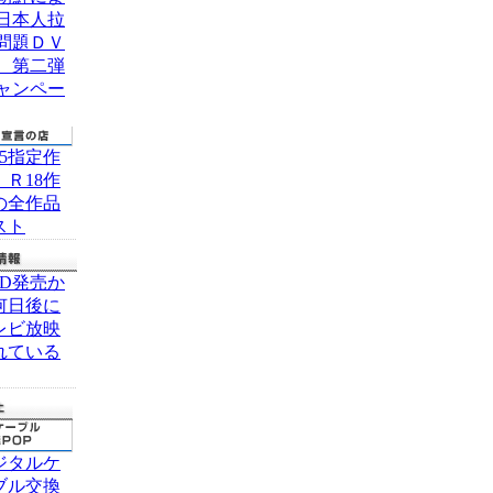
日本人拉
問題ＤＶ
 第二弾
ャンペー
15指定作
、Ｒ18作
の全作品
スト
VD発売か
何日後に
レビ放映
れている
ジタルケ
ブル交換