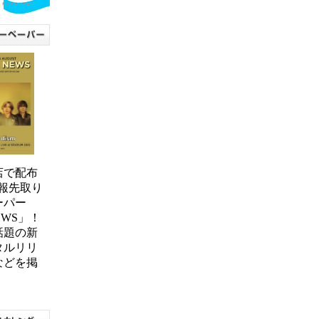
0店で配布
報先取り
ーパー
NEWS」！
話題の新
タルリリ
などを掲