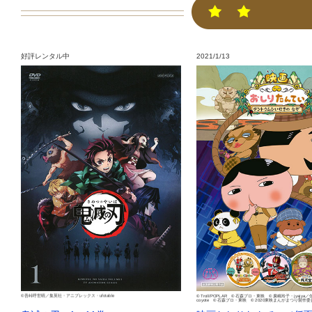
好評レンタル中
2021/1/13
©吾峠呼世晴／集英社・アニプレックス・ufotable
© Troll/POPLAR © 石森プロ・東映 © 廣嶋玲子・jyajya
coyote © 石森プロ・東映 © 2020東映まんがまつり製作