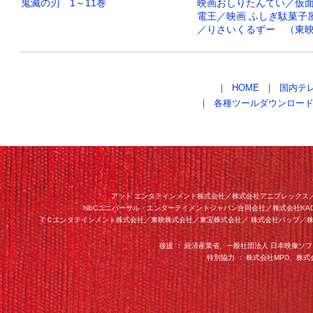
鬼滅の刃 1～11巻
映画おしりたんてい／仮
電王／映画 ふしぎ駄菓子
／りさいくるずー （東
つり） 扱い方検討中
｜
HOME
｜
国内テ
｜
各種ツールダウンロー
アット エンタテインメント株式会社／株式会社アニプレックス
NBCユニバーサル・エンターテイメントジャパン合同会社／株式会社KA
ＴＣエンタテインメント株式会社／東映株式会社／東宝株式会社／ 株式会社バップ／株
後援 ： 経済産業省、一般社団法人 日本映像ソ
特別協力 ： 株式会社MPD、