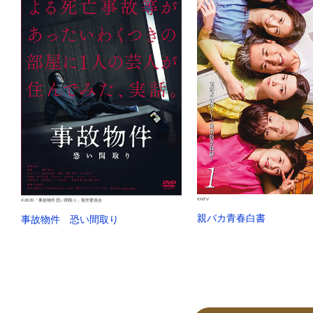
©NTV
©2020「事故物件 恐い間取り」製作委員会
親バカ青春白書
事故物件 恐い間取り