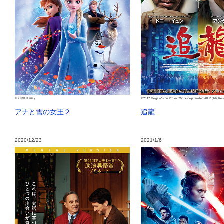
© 2020 Disney
©2017 Mega-Vision Project Workshop Limited.All Rights Res
アナと雪の女王２
追龍
2020/12/23
2021/1/6