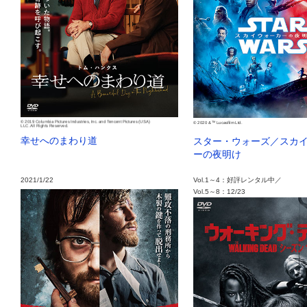
© 2019 Columbia Pictures Industries, Inc. and Tencent Pictures (USA)
TM
© 2020 &
Lucasfilm Ltd.
LLC. All Rights Reserved.
幸せへのまわり道
スター・ウォーズ／スカ
ーの夜明け
2021/1/22
Vol.1～4：好評レンタル中／
Vol.5～8：12/23