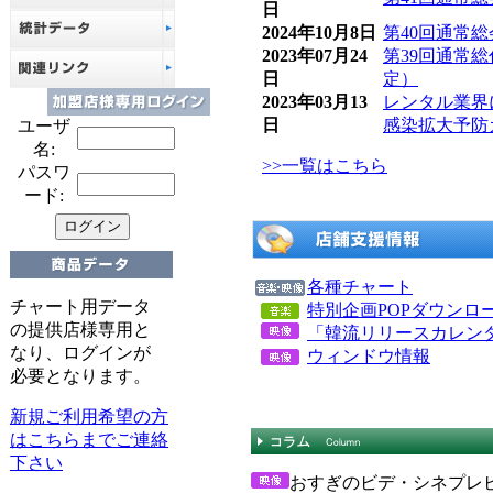
日
2024年10月8日
第40回通常
2023年07月24
第39回通常
日
定）
2023年03月13
レンタル業界
日
感染拡大予防
ユーザ
名:
>>一覧はこちら
パスワ
ード:
各種チャート
チャート用データ
特別企画POPダウンロ
の提供店様専用と
「韓流リリースカレン
なり、ログインが
ウィンドウ情報
必要となります。
新規ご利用希望の方
はこちらまでご連絡
下さい
おすぎのビデ・シネプレ